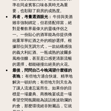
準在同桌賓客口味各異時尤為重
要，也彰顯了廚房的成熟度。
再者，考量選酒眼光：
 牛排與美酒
雖非強制綁定，但若搭配得當，絕
對是餐飲界最偉大的靈魂伴侶之
一。一份貼心的酒單能為你提供傳
統重單寧紅酒之外的精妙選擇。根
據部位與烹調方式，一款結構感強
的義大利紅酒、一瓶成熟的波爾多
風格佳釀，甚至是口感更清新流暢
的選擇，都能碰撞出絕美的火花。
最後，問問自己今晚渴望什麼樣的
夜晚：
 有些地方適合快速、精準地
解決一頓好肉；有些地方則天生為
了讓人流連忘返而生。如果你的目
標是一場慶典、商務晚宴或是一場
希望空間氛圍能為談話推波助瀾的
約會，那麼環境絕非附屬品，它就