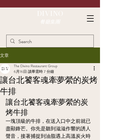
DIVINO
餐廳集團
文章
The Divino Restaurant Group
6月16日
讀畢需時 7 分鐘
讓台北饕客魂牽夢縈的炭烤
牛排
讓台北饕客魂牽夢縈的炭
烤牛排
一塊頂級的牛排，在送入口中之前就已
盡顯鋒芒。你先是聽到滋滋作響的誘人
聲音，接著捕捉到油脂遇上高溫炭火時