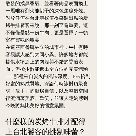
散發的撲鼻香氣，並看著肉品表面換上
一層唯有烈火能賦予的深色焦脆外殼。
對於任何在台北尋找值得盛裝出席的炭
烤牛排饕客來說，那一刻至關重要。這
不僅僅是點一份牛肉，更是選擇了一頓
富有靈魂的饗宴。
在這座西餐廳林立的城市裡，牛排有時
容易讓人感到大同小異。許多地方都能
提供水準之上的肉塊與不錯的香煎表
面，但極少數能遞出全方位的完美體驗
——那種來自炭火的風味深度、 hea 恰到
好處的熟成質地、深諳何時該對頂級食
材「放手」的廚房自信，以及整個空間
裡流淌著美酒、歡笑，並讓人隱約感到
今晚將無比美好的愜意氛圍。
什麼樣的炭烤牛排才配得
上台北饕客的挑剔味蕾？