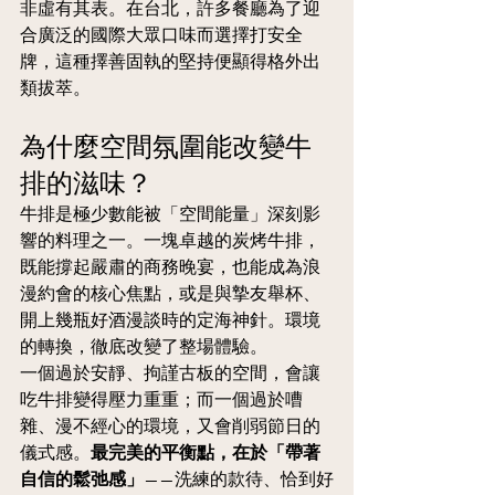
非虛有其表。在台北，許多餐廳為了迎
合廣泛的國際大眾口味而選擇打安全
牌，這種擇善固執的堅持便顯得格外出
類拔萃。
為什麼空間氛圍能改變牛
排的滋味？
牛排是極少數能被「空間能量」深刻影
響的料理之一。一塊卓越的炭烤牛排，
既能撐起嚴肅的商務晚宴，也能成為浪
漫約會的核心焦點，或是與摯友舉杯、
開上幾瓶好酒漫談時的定海神針。環境
的轉換，徹底改變了整場體驗。
一個過於安靜、拘謹古板的空間，會讓
吃牛排變得壓力重重；而一個過於嘈
雜、漫不經心的環境，又會削弱節日的
儀式感。
最完美的平衡點，在於「帶著
自信的鬆弛感」
——洗練的款待、恰到好