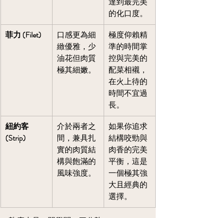
達到最完美
的化口度。
菲力 (Filet)
口感更為細
極度仰賴精
緻優雅，少
準的時間掌
油花但肉質
控與完美的
極其細嫩。
配菜相襯，
在火上待的
時間不宜過
長。
紐約客 
介於兩者之
如果你追求
(Strip)
間，兼具扎
結構咬勁與
實的肉質結
肉香的完美
構與飽滿的
平衡，這是
風味強度。
一個極其強
大且經典的
選擇。