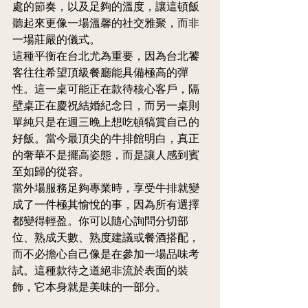
處的節奏，以及足夠的溫度，讓這頓飯
聽起來更像一場溫馨的社交雅聚，而非
一場莊嚴的儀式。
這種平衡在台北尤為重要，因為台北饕
客往往希望頂級餐廳能具備極高的彈
性。這一桌可能正在款待核心客戶，隔
壁桌正在慶祝結婚紀念日，而另一桌則
單純只是在週三晚上想吃頓犒賞自己的
好飯。當今最頂尖的牛排館明白，真正
的奢華不是擺高姿態，而是讓人感到賓
至如歸的從容。
當外場服務足夠專業時，享受牛排就變
成了一件極其愉悅的事，因為所有選擇
都變得輕盈。你可以隨心詢問分切部
位、熟成天數、熟度建議或餐酒搭配，
而不必擔心自己像是在參加一場品味考
試。這種款待之道絕非流於表面的裝
飾，它本身就是美味的一部分。