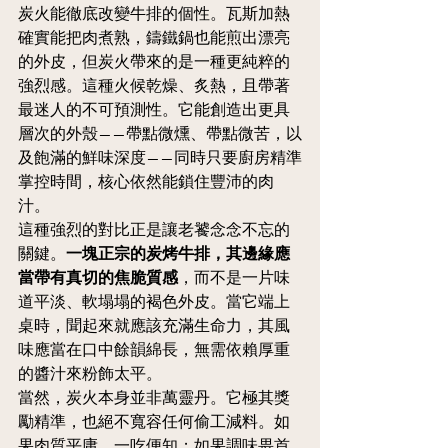
炭火能徹底改變牛排的個性。瓦斯加熱
確實能把肉煮熟，鑄鐵鍋也能煎出漂亮
的外皮，但炭火帶來的是一種更純粹的
強烈感。這種火候乾燥、炙熱，且帶著
最迷人的不可預測性。它能創造出更具
層次的外殼——帶點微燻、帶點微苦，以
及飽滿的鮮味深度——同時只要廚房精準
掌控時間，核心依然能鎖住豐沛的肉
汁。
這種強烈的對比正是讓老饕念念不忘的
關鍵。
一塊正宗的炭烤牛排，其邊緣應
當帶有真切的焦脆質感
，而不是一片味
道平淡、軟塌塌的褐色外皮。當它端上
桌時，聞起來就應該充滿生命力，其風
味應當在口中餘韻綿長，無需依賴厚重
的醬汁來粉飾太平。
當然，炭火本身並非萬靈丹。它極其獎
勵精準，也絕不寬容任何偷工減料。如
果肉質平庸，一吃便知；如果調味畏首