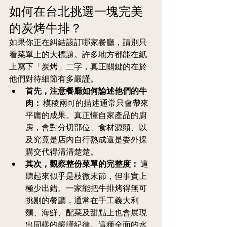
如何在台北挑選一塊完美
的炭烤牛排？
如果你正在糾結該訂哪家餐廳，請別只
看菜單上的大標題。許多地方都能在紙
上寫下「炭烤」二字，真正關鍵的在於
他們對待細節有多嚴謹。
首先，注意餐廳如何論述他們的牛
肉：
 模稜兩可的描述通常只會帶來
平庸的成果。真正懂自家產品的廚
房，會對分切部位、食材源頭、以
及究竟是店內自行熟成還是委外採
購交代得清清楚楚。
其次，觀察整份菜單的完整度：
 這
聽起來似乎是枝微末節，但事實上
極少出錯。一家能把牛排烤得無可
挑剔的餐廳，通常在手工義大利
麵、海鮮、配菜及甜點上也會展現
出同樣的嚴謹紀律。這種全面的水