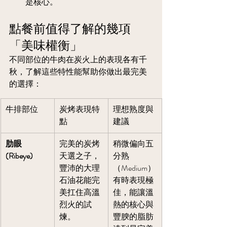
是核心。
點餐前值得了解的幾項
「美味權衡」
不同部位的牛肉在炭火上的表現各有千
秋，了解這些特性能幫助你做出最完美
的選擇：
牛排部位
炭烤表現特
理想熟度與
點
建議
肋眼 
完美的炭烤
稍微偏向五
(Ribeye)
天選之子，
分熟
豐沛的大理
（Medium）
石油花能完
有時表現極
美扛住高溫
佳，能讓溫
烈火的試
熱的核心與
煉。
豐腴的脂肪