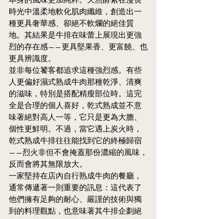
時光中溫柔地軟化肌肉纖維，創造出一
種更具奢華感、卻絕不軟爛的絕佳質
地。其結果是牛排在味蕾上展現出更強
烈的存在感——更具堅果香、更富饒、也
更具辨識度。
並非每位饕客都追求這種強烈感。有些
人更偏好濕式熟成牛肉那種乾淨、清爽
的滋味，特別是搭配精瘦部位時。這完
全是合理的個人喜好，乾式熟成並不意
味著絕對高人一等，它只是更為大膽、
個性更鮮明。不過，當它遇上炭火時，
乾式熟成牛排往往能找到它的終極歸宿
——烈火非但不會掩蓋那份濃縮的風味，
反而會將其無限放大。
一家堅持在店內自行熟成牛肉的餐廳，
通常傳遞著一則重要的訊息：這代表了
他們擁有足夠的耐心、嚴謹的技術與獨
到的料理觀點，也意味著其牛排企劃絕