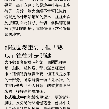
畏尾，高下立判；若是讓牛排在火上多
待了一分鐘，炭火也絕不會幫忙掩飾。
這就是為什麼最驚艷的版本，往往出自
於那些對食材源頭、分切工藝與穩定度
極度挑剔的廚房，而非僅僅追求視覺噱
頭的地方。
部位固然重要，但「熟
成」往往才是關鍵
大多數賓客點餐時的第一個問題往往
是：肋眼、紐約客、菲力還是紅屋牛
排？這個選擇確實重要，但這只是故事
的一部分。通常能將一頓「還不錯」的
牛排晚餐與「令人難忘」的饗宴區隔開
來的，往往是熟成技術。
乾式熟成牛肉
能帶來更深沉、更濃縮的
風味。水分隨時間緩慢蒸發，使得牛肉
本身的風味更加純粹。天然酵素在漫長