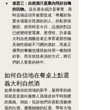
迷思三：自然酒只是業內同好自嗨
的玩物。
 這在過去或許是事實，當
時這個品項常被塑造成「專屬於熱
愛全場最古怪酒款的人」的私密俱
樂部。然而時至今日，品酒的對話
已經變得更寬廣、更理性。許多義
大利自然酒釀造者正孕育著那些極
具個性卻絕不刁鑽的酒款，而真正
優秀的餐廳也懂得如何用一種熱情
好客、而非炫技表演的方式，將它
們斟入賓客的杯中。
如何自信地在餐桌上點選
義大利自然酒
如果你修涉此領域的新手，最簡單的絕
招就是直接向服務人員描述你平時熱愛
的風格。例如：告訴他們你喜歡清脆俐
落的白酒、優雅細緻的紅酒、帶有大地