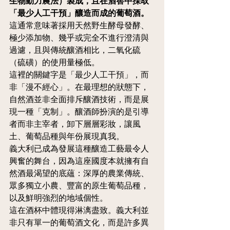
生物動力農法）製成，且在酒窖中採取
「最少人工干預」釀造而成的葡萄酒。
這通常意味著採用天然野生酵母發酵、
極少添加物、幾乎或完全不進行澄清與
過濾，且與傳統釀酒相比，二氧化硫
（硫磺）的使用量極低。
這裡的關鍵字是「最少人工干預」，而
非「漫不經心」。在最理想的狀態下，
自然酒並非全面排斥釀酒技術，而是展
現一種「克制」。釀酒師扮演的是引導
者而非主宰者，卸下層層彩妝，讓風
土、葡萄品種與年份展現真我。
義大利已成為發展這種釀造工藝最令人
興奮的舞台，因為這座國度本就擁有自
然酒最渴望的底蘊：深厚的農業傳統、
眾多獨立小農、豐富的原生葡萄品種，
以及鮮明強烈的地域個性。
這在酒杯中體現得淋漓盡致。義大利並
非只有單一的葡萄酒文化，而是許多異