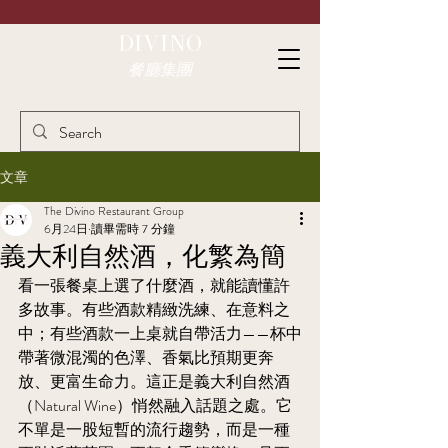
DIVINO
餐廳集團
文章
The Divino Restaurant Group
6月24日
讀畢需時 7 分鐘
義大利自然酒，化繁為簡
看一張餐桌上選了什麼酒，就能讀懂許
多故事。有些酒款精緻洗練、在意料之
中；有些酒款一上桌就自帶活力——杯中
帶著微混濁的色澤、香氣比預期更奔
放、更富生命力。這正是義大利自然酒
（Natural Wine）悄然融入話題之處。它
不單是一股短暫的流行趨勢，而是一種