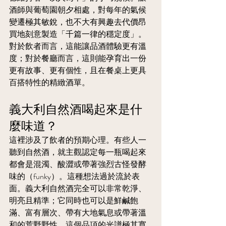
酒師與葡萄園朝夕相處，對每年的氣候
變遷極其敏銳，也不大有興趣去代價昂
買地刻意製造「千篇一律的穩定度」。
對於飲者而言，這能讓品酒體驗更有溫
度；對於餐廳而言，這則能孕育出一份
更有故事、更有個性，且在餐桌上更具
百搭特性的精緻酒單。
義大利自然酒喝起來是什
麼味道？
這裡涉及了飲者的預期心理。有些人一
聽到自然酒，就主觀認定每一瓶喝起來
都會是混濁、酸澀或帶著強烈古怪發酵
味的（funky）。這種想法過於流於表
面。義大利自然酒完全可以非常乾淨、
明亮且精準；它同時也可以是鮮鹹飽
滿、富有層次、帶有大地氣息或帶著溫
和的荒野野性。這個品項的光譜極其寬