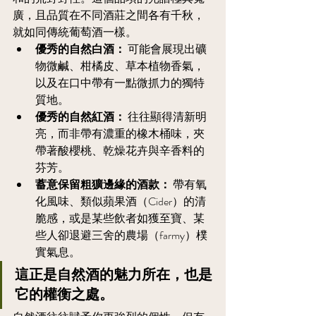
廣，且品質在不同酒莊之間各有千秋，
就如同傳統葡萄酒一樣。
優秀的自然白酒：
 可能會展現出礦
物微鹹、柑橘皮、草本植物香氣，
以及在口中帶有一點微抓力的獨特
質地。
優秀的自然紅酒：
 往往顯得清新明
亮，而非帶有濃重的橡木桶味，夾
帶著酸櫻桃、乾燥花卉與辛香料的
芬芳。
蓄意保留粗獷邊緣的酒款：
 帶有氧
化風味、類似蘋果酒（Cider）的清
脆感，或是某些飲者如獲至寶、某
些人卻退避三舍的農場（farmy）樸
實氣息。
這正是自然酒的魅力所在，也是
它的權衡之處。