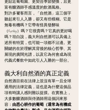
更貼近葡萄園、更契合季節變換，且更
富有釀酒師手感溫度的飲酒風格。
對許多饕客而言，「自然酒」這三個字
聽起來引人入勝，卻又有些模糊。它是
無毒有機嗎？它帶有怪異發酵味
（funky）嗎？它很貴嗎？它真的更好喝
嗎？坦白說，義大利自然酒可以具備上
述所有特質，也可能一項都不沾邊。更
關鍵的在於理解其背後的核心哲學、其
展現的廣闊光譜，以及它為何會成為現
代義式餐飲中如此引人入勝的一部分。
義大利自然酒的真正定義
自然酒目前在法律上並沒有單一且全球
通用的法律定義，這也是為什麼這個品
項有時讓人感到難以捉摸。在實務上，
大多數釀酒師與侍酒師用這個詞來形
容：
由悉心耕作的葡萄（通常為有機或