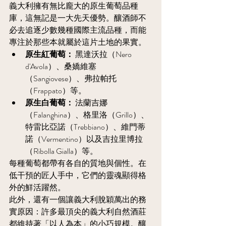
義大利擁有無比龐大的原生葡萄品種
庫，這無記是一大先天優勢。釀酒師不
必去追逐少數幾種國際主流品種，而能
專注於那些本就屬於這片土地的果實。
原生紅葡萄：
 黑達沃拉（Nero 
d'Avola）、桑嬌維塞
（Sangiovese）、弗拉帕托
（Frappato）等。
原生白葡萄：
 法蘭吉娜
（Falanghina）、格里洛（Grillo）、
特雷比亞諾（Trebbiano）、維門蒂
諾（Vermentino）以及吉拉里博拉
（Ribolla Gialla）等。
每種葡萄都帶有各自的質地與個性。在
低干預的匠人手中，它們的靈魂顯得格
外的鮮活躍然。
此外，還有一個讓義大利脫穎萬出的務
實原因：許多最頂尖的義大利自然酒莊
都維持著「以人為本」的小巧規模。釀