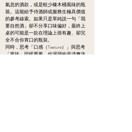
氣息的酒款，或是較少橡木桶風味的瓶
裝。這能給予侍酒師或服務生極具價值
的參考線索。如果只是單純說一句「我
要自然酒」卻不分享口味偏好，最終上
桌的可能是一款在理論上很有趣、卻完
全不合你胃口的瓶裝。
同時，思考「口感（Texture）」與思考
「風味」同樣重要。你渴望的是清爽洗
練的甘甜，還是更有結構感與鹹鮮層次
的底蘊？你這餐是為海鮮、牛排、還是
為一頓有著許多分食小點的漫長宴席而
點？義大利自然酒在餐酒搭配上具備驚
人的彈性，但最完美的化學反應，依舊
取決於今晚的主廚料理與整晚用餐節奏
的鋪陳。
如果你在為一整個團隊點酒，請走向
「平衡」。一款活力四射的弗拉帕托、
極具質感的維門蒂諾，或一款清爽的氣
泡酒，往往比一瓶氧化風格強烈的橘酒