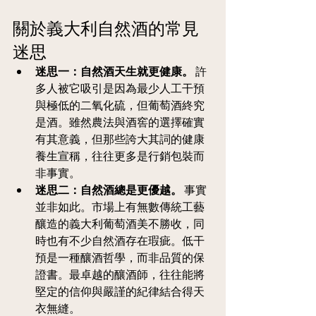
關於義大利自然酒的常見
迷思
迷思一：自然酒天生就更健康。
 許
多人被它吸引是因為最少人工干預
與極低的二氧化硫，但葡萄酒終究
是酒。雖然農法與酒窖的選擇確實
有其意義，但那些誇大其詞的健康
養生宣稱，往往更多是行銷包裝而
非事實。
迷思二：自然酒總是更優越。
 事實
並非如此。市場上有無數傳統工藝
釀造的義大利葡萄酒美不勝收，同
時也有不少自然酒存在瑕疵。低干
預是一種釀酒哲學，而非品質的保
證書。最卓越的釀酒師，往往能將
堅定的信仰與嚴謹的紀律結合得天
衣無縫。