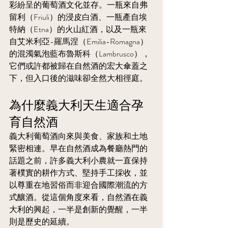
彩紛呈的葡萄酒文化並存。一瓶來自弗
留利（Friuli）的浸皮白酒、一瓶產自埃
特納（Etna）的火山紅酒，以及一瓶來
自艾米利亞-羅馬涅（Emilia-Romagna）
的混濁氣泡藍布魯斯科（Lambrusco），
它們或許都被歸在自然酒的宏大傘蓋之
下，但入口後的滋味卻全然大相徑庭。
為什麼義大利天生適合孕
育自然酒
義大利葡萄酒向來與美食、家族和土地
緊密相連。早在自然酒成為餐廳熱門的
話題之前，許多義大利小農就一直保持
著樸實的耕作方式、堅持手工採收，並
以尊重在地習俗而非迎合國際潮流的方
式釀酒。從這個角度來看，自然酒在義
大利的興起，一半是創新的覺醒，一半
則是歷史的延續。