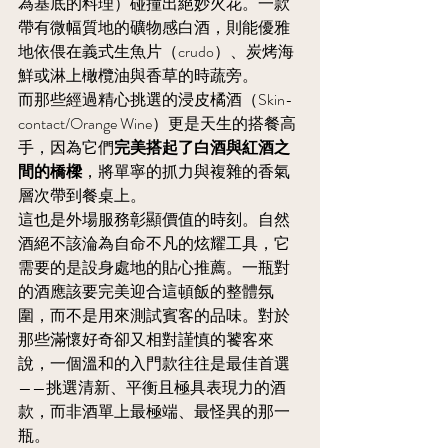
為基底的料理）碰撞出絕妙火花。一款
帶有微幅質地的礦物感白酒，則能優雅
地依偎在義式生魚片（crudo）、炭烤海
鮮或淋上橄欖油與香草的時蔬旁。
而那些經過精心挑選的浸皮橘酒（Skin-
contact/Orange Wine）更是天生的搭餐高
手，因為它們
完美搭起了白酒與紅酒之
間的橋樑
，將單寧的抓力與複雜的香氣
層次帶到餐桌上。
這也是外場服務彰顯價值的時刻。自然
酒絕不該淪為自命不凡的炫耀工具，它
需要的是設身處地的貼心推薦。一瓶對
的酒應該要完美迎合這頓飯的整體氛
圍，而不是用來測試賓客的品味。對於
那些滿懷好奇卻又相對謹慎的饕客來
說，一個溫和的入門款往往是最佳首選
——挑選清新、平衡且極具表現力的酒
款，而非酒單上最極端、最怪異的那一
瓶。