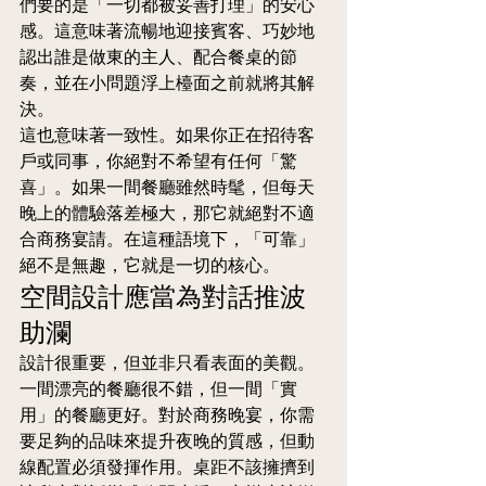
們要的是「一切都被妥善打理」的安心
感。這意味著流暢地迎接賓客、巧妙地
認出誰是做東的主人、配合餐桌的節
奏，並在小問題浮上檯面之前就將其解
決。
這也意味著一致性。如果你正在招待客
戶或同事，你絕對不希望有任何「驚
喜」。如果一間餐廳雖然時髦，但每天
晚上的體驗落差極大，那它就絕對不適
合商務宴請。在這種語境下，「可靠」
絕不是無趣，它就是一切的核心。
空間設計應當為對話推波
助瀾
設計很重要，但並非只看表面的美觀。
一間漂亮的餐廳很不錯，但一間「實
用」的餐廳更好。對於商務晚宴，你需
要足夠的品味來提升夜晚的質感，但動
線配置必須發揮作用。桌距不該擁擠到