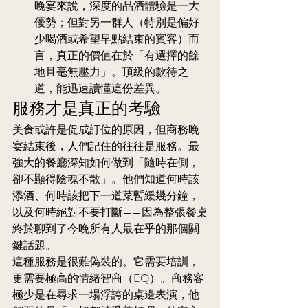
晚宴來說，深度的品酒體驗是一大
優勢；但對另一群人（特別是偏好
少喝酒或希望早點結束的賓客）而
言，真正的價值在於「有選擇的餘
地且毫無壓力」。頂級的款待之
道，能迅速讀懂這份差異。
服務才是真正的考驗
美食或許是促成訂位的原因，但商務晚
宴結束後，人們記住的往往是服務。最
強大的餐廳深知如何做到「隨時在側，
卻不顯得陰魂不散」。他們知道何時該
添酒、何時該把下一道菜暫緩幾分鐘，
以及何時絕對不要打斷——因為整張餐桌
終於聊到了今晚所有人最在乎的那個關
鍵話題。
這種服務是很難偽裝的。它需要培訓，
更需要極高的情緒智商（EQ）。商務客
極少是在尋求一場浮誇的桌邊表演，他