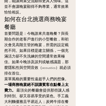
開，能讓商業交流顯得更具人情味。這
並不會讓晚宴顯得不夠專業，通常效果
恰恰相反。
如何在台北挑選商務晚宴
餐廳
首要問題是：今晚誰來共進晚餐？與長
期合作的老客戶進行的小型餐敘，和初
次會見高階主管的晚宴，所需的設定截
然不同。如果目標是建立關係，一個充
滿活力卻不失洗練的空間通常效果極
佳。如果今晚涉及談判或敏感議題，那
麼隱私性與空間音效（acoustics）就必須
排在首位。
菜單風格的重要性遠超乎人們的想像。
一場商務晚宴絕不該讓賓客在點餐上太
費力。
 最頂尖的餐廳會提供那些讓人感
到特別、卻又容易享受的菜色。手工義
大利麵優雅且平易近人；炭烤牛排在餐