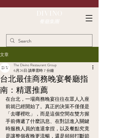
DIVINO
餐廳集團
文章
The Divino Restaurant Group
6月26日
讀畢需時 7 分鐘
台北最佳商務晚宴餐廳指
南：精選推薦
在台北，一場商務晚宴往往在眾人入座
前就已經開始了。真正的決策不僅僅是
「去哪裡吃」，而是這個空間在雙方握
手前傳遞了什麼訊息、在對話進入關鍵
時服務人員的進退拿捏，以及餐點究竟
是讓整個夜晚更流暢，還是頻頻打斷節