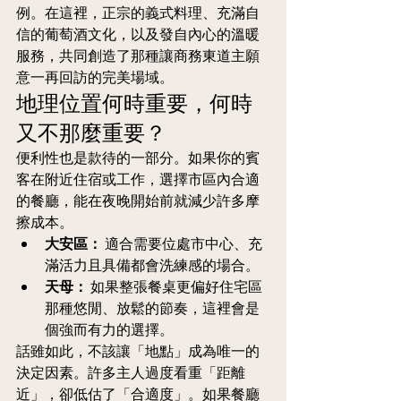
例。在這裡，正宗的義式料理、充滿自
信的葡萄酒文化，以及發自內心的溫暖
服務，共同創造了那種讓商務東道主願
意一再回訪的完美場域。
地理位置何時重要，何時
又不那麼重要？
便利性也是款待的一部分。如果你的賓
客在附近住宿或工作，選擇市區內合適
的餐廳，能在夜晚開始前就減少許多摩
擦成本。
大安區：
 適合需要位處市中心、充
滿活力且具備都會洗練感的場合。
天母：
 如果整張餐桌更偏好住宅區
那種悠閒、放鬆的節奏，這裡會是
個強而有力的選擇。
話雖如此，不該讓「地點」成為唯一的
決定因素。許多主人過度看重「距離
近」，卻低估了「合適度」。如果餐廳