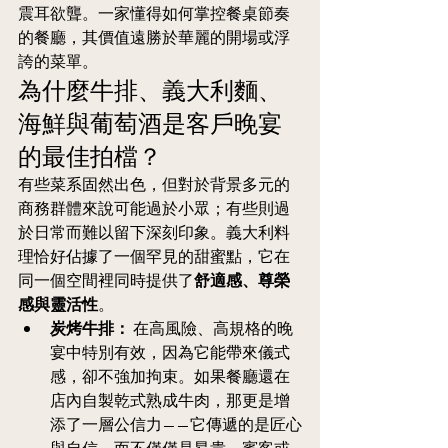
震耳欲聾。一家懂得如何掌控餐桌節奏
的餐廳，其價值遠勝於華麗的開場或浮
誇的菜單。
為什麼牛排、義大利麵、
海鮮與葡萄酒是客戶晚宴
的最佳拍檔？
有些菜系固然出色，但對於背景多元的
商務群體來說可能過於小眾；有些則過
於日常而難以留下深刻印象。義大利料
理恰好佔據了一個罕見的甜蜜點，它在
同一個空間裡同時提供了
舒適感、尊榮
感與靈活性
。
炭烤牛排：
 在高風險、高規格的晚
宴中特別有效，因為它能帶來儀式
感，卻不強加拘束。如果餐廳還在
店內自製乾式熟成牛肉，那更是增
添了一層公信力——它傳遞的是匠心