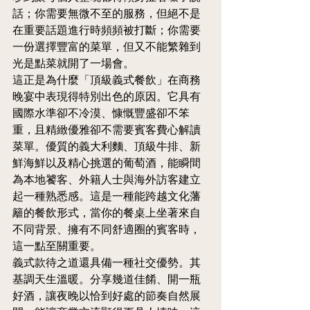
話；你需要無微不至的服務，但絕不是
在重要話題進行時頻頻被打斷；你需要
一份選擇豐富的菜單，但又不能繁雜到
光是點菜就開了一場會。
這正是為什麼「頂級義式餐飲」在商務
晚宴中表現得特別出色的原因。它具有
國際水準卻不冷漠、慷慨豐盛卻不笨
重，且精緻優雅卻不需要賓客費心解讀
菜單。優質的義大利麵、頂級牛排、新
鮮海鮮以及精心挑選的葡萄酒，能瞬間
為本地饕客、外籍人士與海外訪客建立
起一種熟悉感。這是一種能跨越文化藩
籬的餐飲形式，當你的餐桌上坐著來自
不同背景、擁有不同舒適圈的賓客時，
這一點至關重要。
義式款待之道還具備一種社交優勢。其
基調天生溫暖。分享幾道佳餚、開一瓶
好酒，讓夜晚以恰到好處的節奏自然展