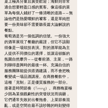
桌上極具分量且廣受歡迎；海鮮則非常
適合想要輕盈口感的賓客。像這樣的菜
單為每個人鋪好了一條清晰的道路——無
論他們是熱愛嚐鮮的饕客，還是單純想
要一份美味卻不需要聽長篇大論解說的
餐點。
葡萄酒是另一個低調的信號。一份強大
的酒單展現了餐廳的嚴謹，但它不該顯
得像是一場炫技表演。對的酒單能為主
人提供不同價位的選擇，並讓這頓飯的
氛圍自然攀升——從餐前酒、主菜，一路
到聊得盡興時的最後一杯。充滿自信的
服務團隊能提供搭酒建議，而不會把晚
餐變成一場品酒講座。在商務餐飲中，
這種「克制」正是優質服務的一部分。
接著是時間節奏（Timing）。商務晚宴極
少因為某個戲劇性的突發狀況而搞砸，
它們通常失敗於出餐拖沓、上菜節奏混
亂，或是空間在最不該吵雜的時刻變得