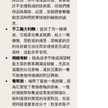
與自信，而不僅僅是昂貴。賓客或
許不全懂熟成的技術面，但他們懂
得品味風味、品質，並能體會餐廳
願意花時間把事情做到極致的誠
意。
手工義大利麵：
 提供了另一種價
值。它能柔化餐桌氛圍，給人一種
慷慨、受歡迎的感受，當晚宴的目
的在於建立信任而非僅僅是完成交
易時，這點非常管用。
精緻海鮮：
 能為追求平衡或渴望輕
盈主菜的賓客圓滿這頓飯，尤其在
溫暖的台北夜晚，過於沉重的一餐
可能會拖垮後續的對話興致。
葡萄酒：
 補齊了最後一塊拼圖，因
為它塑造了整個夜晚的節奏。一瓶
好酒能幫助餐桌從客套的開場白，
順利過渡到實質的深度對話。但這
裡同樣需要拿捏分寸：對某些客戶