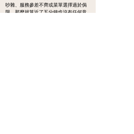
吵雜、服務參差不齊或菜單選擇過於侷
限，那麼就算近了五分鐘也沒有任何意
義。為了商務晚宴，多坐幾分鐘的車通
常是值得的——只要從進門第一句問候到
最後一杯酒的斟滿，一切體驗都無可挑
剔。
台北最佳商務晚宴餐廳的
抉擇，取決於今晚的目標
這裡沒有一套萬靈丹，因為每場商務晚
宴的目標都不盡相同。
商務目標
餐廳挑選重點
需要令人驚艷
頂級的工藝展現
（如熟成牛排）、
完美的空間設定與
儀式感。