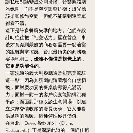
讓私密對話變成公開廣播；音樂應該增
添氛圍，而不是與交談聲抗衡；燈光應
該柔和修飾空間，但絕不能暗到連菜單
都看不清。
這正是許多餐廳失準的地方。他們在設
計時往往把「社交活力」擺在首位，事
後才意識到嚴肅的商務客需要一點適當
的距離與掌控感。台北最頂尖的商務晚
宴場地明白，
優雅不僅僅是視覺上的，
它更是功能性的。
一家洗練的義大利餐廳通常能完美駕馭
這一點，因為其氛圍能隨著場合自然切
換：面對慶功宴的餐桌能顯得充滿活
力；面對一對一的客戶晚宴能顯得沉穩
平靜；而面對那種以談生意開場、以建
立深厚交情收尾的漫長夜晚，它又能提
供足夠的溫暖。這種彈性極具價值。
在台北，Divino 餐飲系列（Divino 
Restaurants）正是深諳此道的一個絕佳範