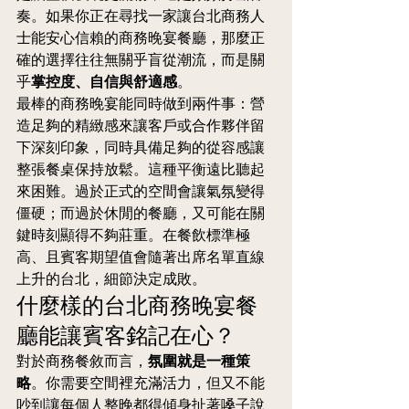
奏。如果你正在尋找一家讓台北商務人
士能安心信賴的商務晚宴餐廳，那麼正
確的選擇往往無關乎盲從潮流，而是關
乎
掌控度、自信與舒適感
。
最棒的商務晚宴能同時做到兩件事：營
造足夠的精緻感來讓客戶或合作夥伴留
下深刻印象，同時具備足夠的從容感讓
整張餐桌保持放鬆。這種平衡遠比聽起
來困難。過於正式的空間會讓氣氛變得
僵硬；而過於休閒的餐廳，又可能在關
鍵時刻顯得不夠莊重。在餐飲標準極
高、且賓客期望值會隨著出席名單直線
上升的台北，細節決定成敗。
什麼樣的台北商務晚宴餐
廳能讓賓客銘記在心？
對於商務餐敘而言，
氛圍就是一種策
略
。你需要空間裡充滿活力，但又不能
吵到讓每個人整晚都得傾身扯著嗓子說