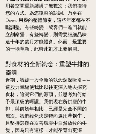
用餐空間重新裝潢了無數次；我們接待
您的方式、為您說菜的語調、乃至在 
Divino 用餐的整體節奏，這些年來都在不
斷調整。有些轉變，饕客們一進門就能
立刻察覺；有些轉變，則需要細細品味
這十年的歲月才能體會。然而，最重要
的一場革新，此時此刻才正要展開。
對食材的全新執念：重塑牛排的
靈魂
近期，我被一股全新的執念深深吸引——
這股力量驅使我比以往更深入地去探究
食材，追溯它們的源頭，並思考如何給
予最頂級的呵護。我們現在所供應的牛
排，與前幾年相比，已經是完全不同的
層次。我們毅然決定轉向選用
草飼牛
，
且堅持選擇在友善環境中自然放牧的牛
隻，因為只有這樣，才能孕育出更深