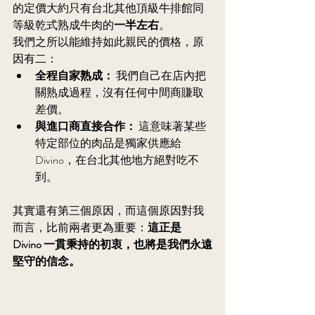
的定價大約只有台北其他頂級牛排館同
等級乾式熟成牛肉的
一半左右
。
我們之所以能維持如此親民的價格，原
因有二：
全程自家熟成：
 我們自己在店內把
關熟成過程，沒有任何中間商賺取
差價。
與進口商直接合作：
 這意味著某些
特定部位的肉品是獨家供應給 
Divino，在台北其他地方絕對吃不
到。
其實還有第三個原因，而這個原因對我
而言，比前兩者更為重要：
這正是 
Divino 一貫秉持的初衷，也將是我們永遠
堅守的信念。