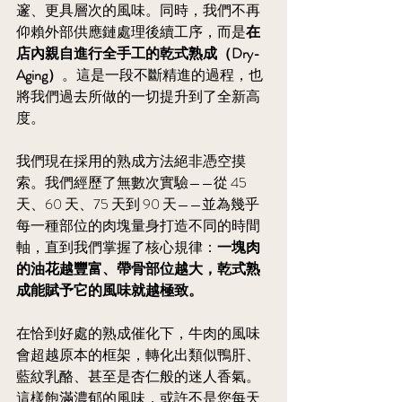
邃、更具層次的風味。同時，我們不再
仰賴外部供應鏈處理後續工序，而是
在
店內親自進行全手工的乾式熟成（Dry-
Aging）
。這是一段不斷精進的過程，也
將我們過去所做的一切提升到了全新高
度。
我們現在採用的熟成方法絕非憑空摸
索。我們經歷了無數次實驗——從 45 
天、60 天、75 天到 90 天——並為幾乎
每一種部位的肉塊量身打造不同的時間
軸，直到我們掌握了核心規律：
一塊肉
的油花越豐富、帶骨部位越大，乾式熟
成能賦予它的風味就越極致。
在恰到好處的熟成催化下，牛肉的風味
會超越原本的框架，轉化出類似鴨肝、
藍紋乳酪、甚至是杏仁般的迷人香氣。
這樣飽滿濃郁的風味，或許不是您每天