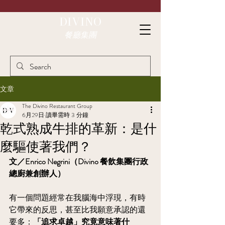
DIVINO
餐廳集團
文章
The Divino Restaurant Group
6月29日
讀畢需時 3 分鐘
乾式熟成牛排的革新：是什
麼驅使著我們？
文／Enrico Negrini（Divino 餐飲集團行政
總廚兼創辦人）
有一個問題經常在我腦海中浮現，有時
它帶來的反思，甚至比我願意承認的還
要多：
「追求卓越」究竟意味著什